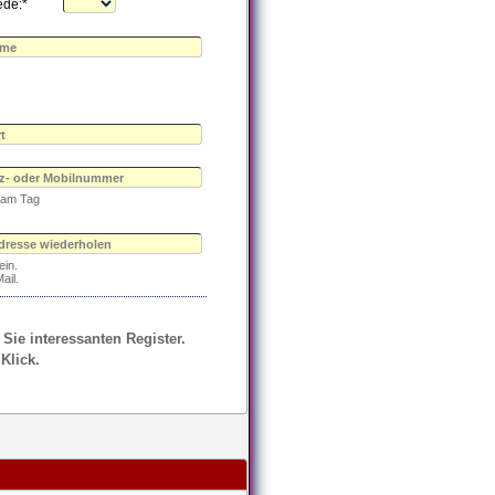
ede:*
e am Tag
ein.
ail.
 Sie interessanten Register.
Klick.