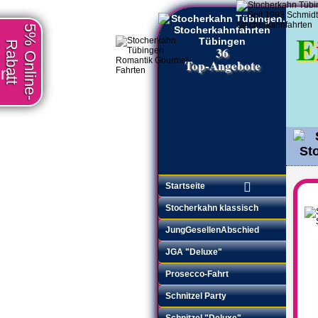
5% Online-
E
Rabatt
36
Top-Angebote
en
Startseite
Stocherkahn klassisch
JungGesellenAbschied
JGA "Deluxe"
Prosecco-Fahrt
Schnitzel Party
Schnitzel "Deluxe"