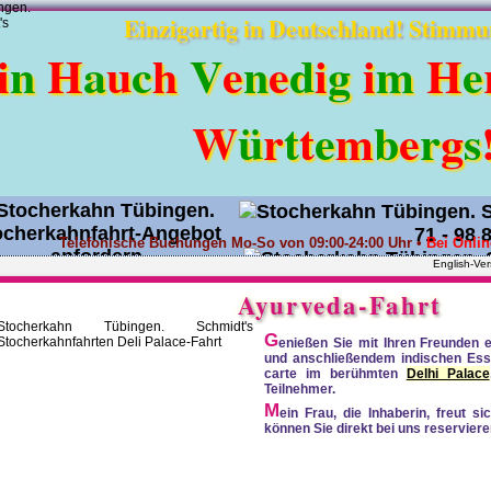
Einzigartig in Deutschland! Stimmu
i
n
H
a
u
c
h
V
e
n
e
d
i
g
i
m
H
e
W
ü
r
t
t
e
m
b
e
r
g
s
71 - 98 
Telefonische Buchungen Mo-So von 09:00-24:00 Uhr •
Bei Onli
English-Ver
Angebot anfordern
•
0171 - 36
Ayurveda-Fahrt
G
enießen Sie mit Ihren Freunden 
und anschließendem indischen Ess
carte im berühmten
Delhi Palace
Teilnehmer.
M
ein Frau, die Inhaberin, freut s
können Sie direkt bei uns reserviere