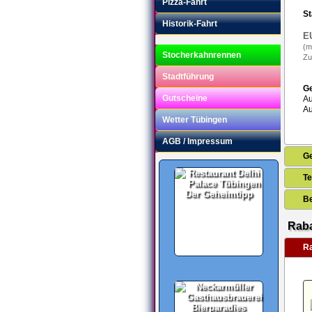
Pizza-Fahrt
St
Historik-Fahrt
E
(m
Stocherkahnrennen
Zu
Stadtführung
G
Gutscheine
Au
Au
Wetter Tübingen
AGB / Impressum
G
Te
Der Geheimtipp
B
Raba
Ra
Bierparadies