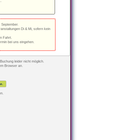
.
. September.
anstaltungen Di & Mi, sofern kein
n Fahrt.
rmin bei uns eingehen.
Buchung leider nicht möglich.
rem Browser an.
n.
en.