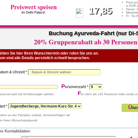
Preis pr
Preiswert speisen
in EUR i
17,85
Dauer: 
im Delhi Palace!
Mindestt
Fr - So 
Buchung Ayurveda-Fahrt (nur Di-
20% Gruppenrabatt ab 30 Personen 
hlen Sie hier Ihren Wunschtermin oder rufen Sie uns an.
nn sind alle Details persönlich schnell besprochen.
D
atum & Uhrzeit:*
P
ersonenzahl:*
F
ersonenzahl mit Schieberegler wählen.
ür mehr als 120 Personen bitte vorab u
tart:*
Ü
ber
ofern es der Fahrplan zulässt, berücksichtigen wir
rn Ihren Wunschstartpunkt.
re Kontaktdaten: