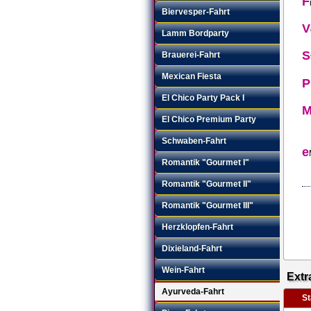
F
Biervesper-Fahrt
V
Lamm Bordparty
S
Brauerei-Fahrt
Mexican Fiesta
P
El Chico Party Pack I
El Chico Premium Party
Schwaben-Fahrt
e
Romantik "Gourmet I"
Romantik "Gourmet II"
Romantik "Gourmet III"
Herzklopfen-Fahrt
Dixieland-Fahrt
Wein-Fahrt
Extr
Ayurveda-Fahrt
S