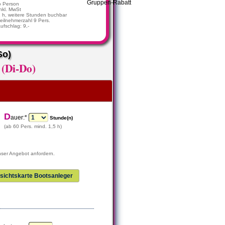
o Person
nkl. MwSt
1 h, weitere Stunden buchbar
eilnehmerzahl 9 Pers.
Aufschlag: 9,-
So)
(Di-Do)
D
auer:*
Stunde(n)
(ab 60 Pers. mind. 1,5 h)
nser Angebot anfordern.
sichtskarte Bootsanleger