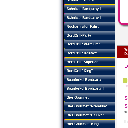
Schnitzel Bordparty I
Schnitzel Bordparty II
Neckarmüller-Fahrt
BordGrill-Party
BordGrill "Premium"
Wä
BordGrill "Deluxe"
Da
BordGrill "Superior"
BordGrill "King"
Spanferkel Bordparty I
P
Spanferkel Bordparty II
S
Bier Gourmet
S
Bier Gourmet "Premium"
ge
Bier Gourmet "Deluxe"
Ih
Bier Gourmet "King"