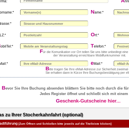
A
irma:
nr
N
orname:*
ame:*
trasse:*
O
LZ:*
rt:*
M
T
obilTel:*
elefon:*
F
ür die Komunikation vor Ort teilen Sie uns bitte unbedingt ein
der Veranstaltung erreichbare Mobilfunknummer mit.
e
Mail:*
Mail:*
B
itte tragen Sie Ihre eMail-Adresse zur Sicherheit zweimal 
Sie erhalten dann in Kürze Ihre Buchungsbestätigung per eM
B
evor Sie Ihre Buchung absenden blättern Sie bitte noch durch die für
Jedes Register öffnet und schließt sich mit einem 
Geschenk-Gutscheine hier...
as zu Ihrer Stocherkahnfahrt (optional)
tadtführung
[Zum Öffnen und Schließen bitte jeweils auf die Titelleiste klicken]