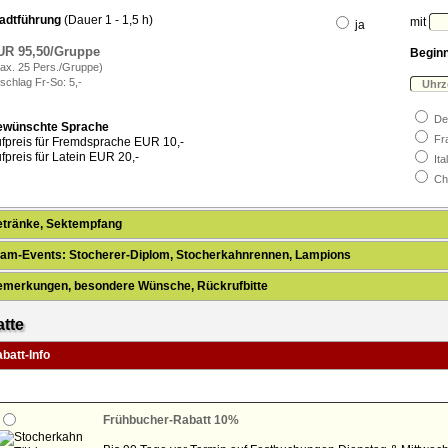
adtführung
(Dauer 1 - 1,5 h)
mit
ja
UR 95,50/Gruppe
Beginn
ax. 25 Pers./Gruppe)
schlag Fr-So: 5,-
De
ewünschte Sprache
Fr
fpreis für Fremdsprache EUR 10,-
fpreis für Latein EUR 20,-
Ita
Ch
etränke, Sektempfang
am-Events: Stocherer-Diplom, Stocherkahnrennen, Lampions
emerkungen, besondere Wünsche, Rückrufbitte
tte
batt-Info
Frühbucher-Rabatt 10%