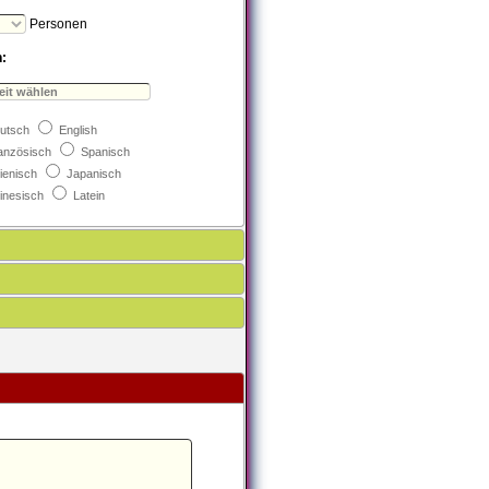
Personen
:
utsch
English
anzösisch
Spanisch
lienisch
Japanisch
inesisch
Latein