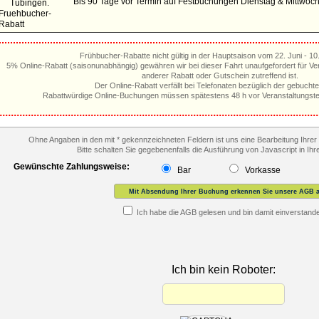
Bis 90 Tage vor Termin auf Festbuchungen Dienstag & Mittwoch
Frühbucher-Rabatte nicht gültig in der Hauptsaison vom 22. Juni - 10
5% Online-Rabatt (saisonunabhängig) gewähren wir bei dieser Fahrt unaufgefordert für Ver
anderer Rabatt oder Gutschein zutreffend ist.
Der Online-Rabatt verfällt bei Telefonaten bezüglich der gebuchte
Rabattwürdige Online-Buchungen müssen spätestens 48 h vor Veranstaltungste
Ohne Angaben in den mit * gekennzeichneten Feldern ist uns eine Bearbeitung Ihrer 
Bitte schalten Sie gegebenenfalls die Ausführung von Javascript in Ih
Gewünschte Zahlungsweise:
Bar
Vorkasse
Mit Absendung Ihrer Buchung erkennen Sie unsere AGB a
Ich habe die AGB gelesen und bin damit einverstand
Ich bin kein Roboter: