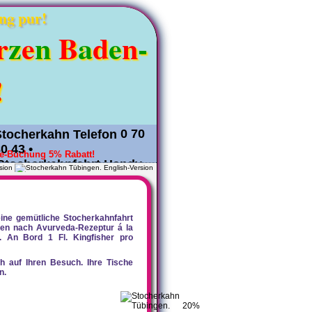
ng pur!
r
z
e
n
B
a
d
e
n
-
!
0 70
80 43
•
ne-Buchung 5% Rabatt!
sion
 38 150
eine gemütliche Stocherkahnfahrt
en nach Avurveda-Rezeptur á la
. An Bord 1 Fl. Kingfisher pro
ich auf Ihren Besuch. Ihre Tische
n.